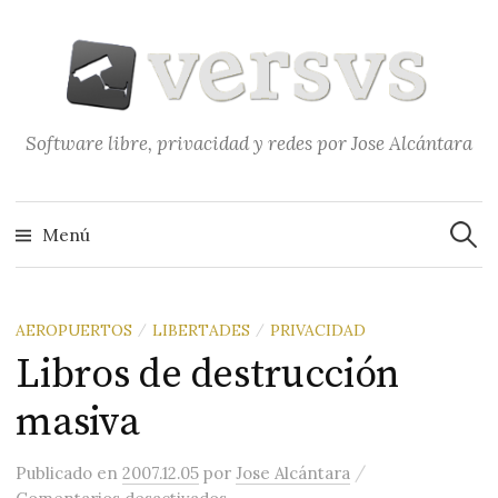
Saltar
al
contenido
Software libre, privacidad y redes por Jose Alcántara
Buscar
Menú
AEROPUERTOS
LIBERTADES
PRIVACIDAD
/
/
Libros de destrucción
masiva
/
Publicado
en
2007.12.05
por
Jose Alcántara
en Libros de destrucción masiva