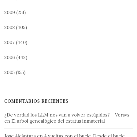
2009
(251)
2008
(405)
2007
(440)
2006
(442)
2005
(155)
COMENTARIOS RECIENTES
¿De verdad los LLM nos van a volver estúpidos? – Versvs
en
El árbol genealógico del estatus inmaterial
Jose Alcántara
en
A vueltas con el bucle, Desde el bucle