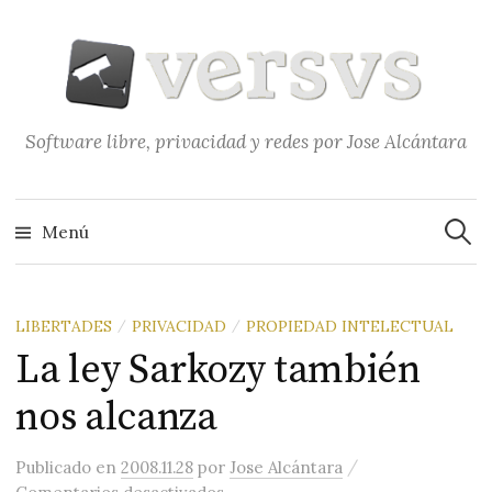
Saltar
al
contenido
Software libre, privacidad y redes por Jose Alcántara
Buscar
Menú
LIBERTADES
PRIVACIDAD
PROPIEDAD INTELECTUAL
/
/
La ley Sarkozy también
nos alcanza
/
Publicado
en
2008.11.28
por
Jose Alcántara
en La ley Sarkozy también nos al