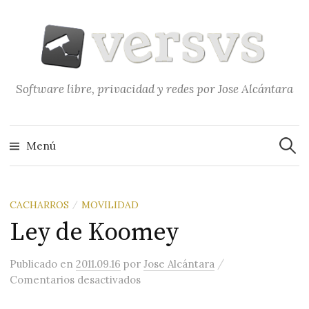
Saltar
al
contenido
Software libre, privacidad y redes por Jose Alcántara
Buscar
Menú
CACHARROS
MOVILIDAD
/
Ley de Koomey
/
Publicado
en
2011.09.16
por
Jose Alcántara
en Ley de Koomey
Comentarios desactivados