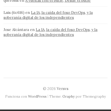
querolus
en
A vueltas con el bucle, Desde el bucle
Luis (tic616)
en
La IA, la caída del foso DevOps, y la
soberanía digital de los independientes
Jose Alcántara
en
La IA, la caída del foso DevOps, y la
soberanía digital de los independientes
© 2026
Versvs
|
Funciona con
WordPress
Theme:
Graphy
por Themegraphy