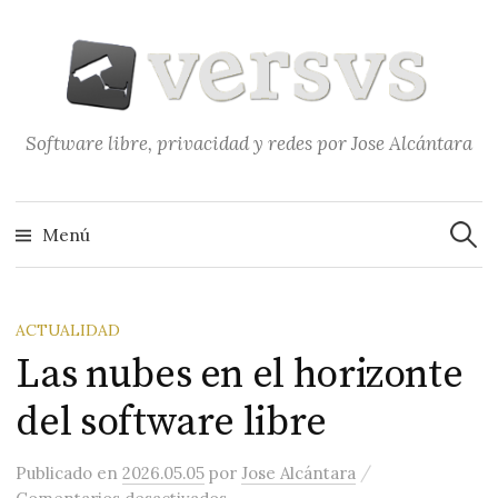
Saltar
al
contenido
Software libre, privacidad y redes por Jose Alcántara
Buscar
Menú
ACTUALIDAD
Las nubes en el horizonte
del software libre
/
Publicado
en
2026.05.05
por
Jose Alcántara
en Las nubes en el horizonte del 