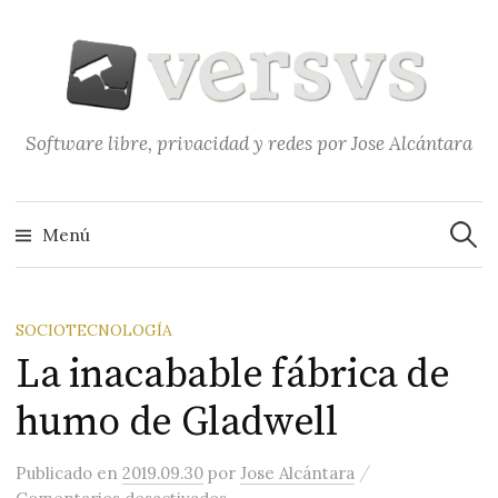
Saltar
al
contenido
Software libre, privacidad y redes por Jose Alcántara
Buscar
Menú
SOCIOTECNOLOGÍA
La inacabable fábrica de
humo de Gladwell
/
Publicado
en
2019.09.30
por
Jose Alcántara
en La inacabable fábrica de humo