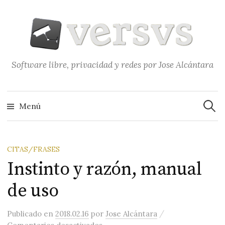
Saltar
al
contenido
Software libre, privacidad y redes por Jose Alcántara
Buscar
Menú
CITAS/FRASES
Instinto y razón, manual
de uso
/
Publicado
en
2018.02.16
por
Jose Alcántara
en Instinto y razón, manual de us