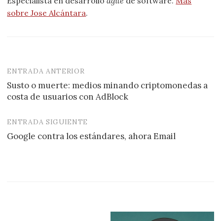
Especialista en desarrollo
agile
de software.
Más
sobre Jose Alcántara
.
ENTRADA ANTERIOR
Navegación
Susto o muerte: medios minando criptomonedas a
de
costa de usuarios con AdBlock
entradas
ENTRADA SIGUIENTE
Google contra los estándares, ahora Email