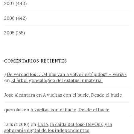
2007
(440)
2006
(442)
2005
(155)
COMENTARIOS RECIENTES
¿De verdad los LLM nos van a volver estúpidos? – Versvs
en
El árbol genealógico del estatus inmaterial
Jose Alcántara
en
A vueltas con el bucle, Desde el bucle
querolus
en
A vueltas con el bucle, Desde el bucle
Luis (tic616)
en
La IA, la caída del foso DevOps, y la
soberanía digital de los independientes