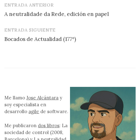
ENTRADA ANTERIOR
Navegación
A neutralidade da Rede, edición en papel
de
entradas
ENTRADA SIGUIENTE
Bocados de Actualidad (177º)
Me llamo
Jose Alcántara
y
soy especialista en
desarrollo
agile
de software.
Me publicaron
dos libros
: La
sociedad de control (2008,
Barcelona) y La neutralidad