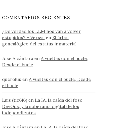
COMENTARIOS RECIENTES
¿De verdad los LLM nos van a volver
estúpidos? – Versvs
en
El árbol
genealógico del estatus inmaterial
Jose Alcántara
en
A vueltas con el bucle,
Desde el bucle
querolus
en
A vueltas con el bucle, Desde
el bucle
Luis (tic616)
en
La IA, la caída del foso
DevOps, y la soberanía digital de los
independientes
Jose Alcántara
en
La IA, la caída del foso