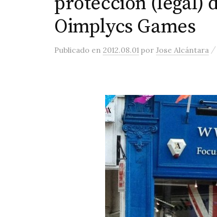
protección (legal)
Oimplycs Games
Publicado
en
2012.08.01
por
Jose Alcántara