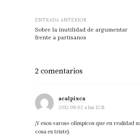
ENTRADA ANTERIOR
Navegación
Sobre la inutilidad de argumentar
de
frente a partisanos
entradas
2 comentarios
acalpixca
2012.08.02 a las 12:11
¡Y esos «aros» olímpicos que en realidad s
cosa es triste).