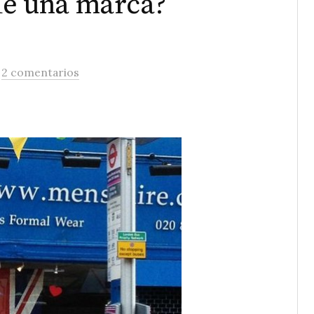
 de una marca?
/
2 comentarios