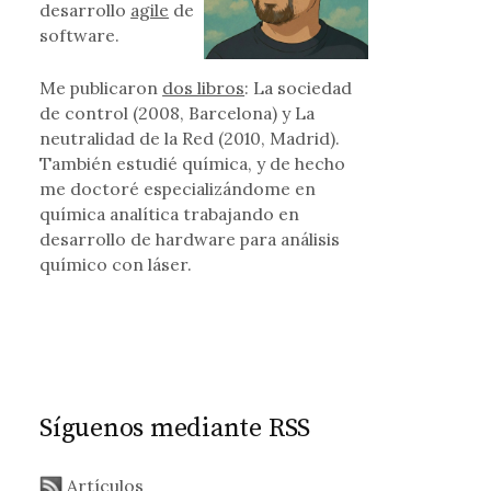
desarrollo
agile
de
software.
Me publicaron
dos libros
: La sociedad
buscador, pero ¿cómo se frena un monopolio en la Red?
de control (2008, Barcelona) y La
neutralidad de la Red (2010, Madrid).
También estudié química, y de hecho
me doctoré especializándome en
química analítica trabajando en
desarrollo de hardware para análisis
químico con láser.
Síguenos mediante RSS
Artículos