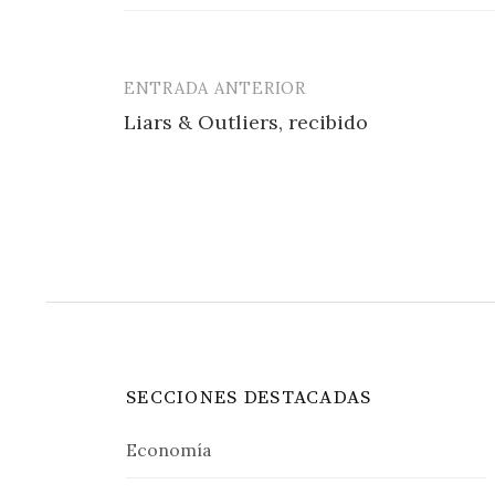
ENTRADA ANTERIOR
Navegación
Liars & Outliers, recibido
de
entradas
SECCIONES DESTACADAS
Economía