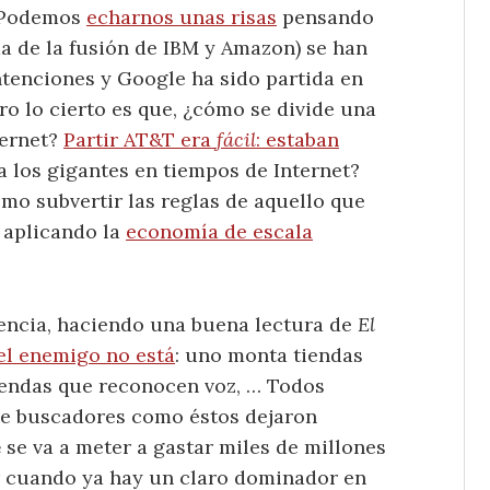
. Podemos
echarnos unas risas
pensando
a de la fusión de IBM y Amazon) se han
ntenciones y Google ha sido partida en
o lo cierto es que, ¿cómo se divide una
ternet?
Partir AT&T era
fácil
: estaban
a los gigantes en tiempos de Internet?
o subvertir las reglas de aquello que
 aplicando la
economía de escala
encia, haciendo una buena lectura de
El
el enemigo no está
: uno monta tiendas
gendas que reconocen voz, … Todos
 de buscadores como éstos dejaron
e
se va a meter a gastar miles de millones
r cuando ya hay un claro dominador en