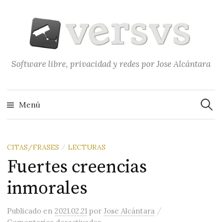
Saltar
al
contenido
Software libre, privacidad y redes por Jose Alcántara
Buscar
Menú
CITAS/FRASES
LECTURAS
/
Fuertes creencias
inmorales
/
Publicado
en
2021.02.21
por
Jose Alcántara
en Fuertes creencias inmorales