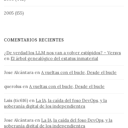
2005
(155)
COMENTARIOS RECIENTES
¿De verdad los LLM nos van a volver estúpidos? – Versvs
en
El árbol genealógico del estatus inmaterial
Jose Alcántara
en
A vueltas con el bucle, Desde el bucle
querolus
en
A vueltas con el bucle, Desde el bucle
Luis (tic616)
en
La IA, la caída del foso DevOps, y la
soberanía digital de los independientes
Jose Alcántara
en
La IA, la caída del foso DevOps, y la
soberanía digital de los independientes