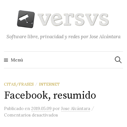
Saltar
al
contenido
Software libre, privacidad y redes por Jose Alcántara
Buscar
Menú
CITAS/FRASES
INTERNET
/
Facebook, resumido
/
Publicado
en
2019.05.09
por
Jose Alcántara
en Facebook, resumido
Comentarios desactivados