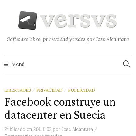
Saltar
al
contenido
Software libre, privacidad y redes por Jose Alcántara
Buscar
Menú
LIBERTADES
PRIVACIDAD
PUBLICIDAD
/
/
Facebook construye un
datacenter en Suecia
/
Publicado
en
2011.11.02
por
Jose Alcántara
en Facebook construye un datace