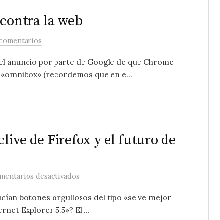
 contra la web
 comentarios
el anuncio por parte de Google de que Chrome
u «omnibox» (recordemos que en e...
live de Firefox y el futuro de
en El ascenso de Webkit, el declive de Fi
mentarios desactivados
ucían botones orgullosos del tipo «se ve mejor
et Explorer 5.5»? El ...