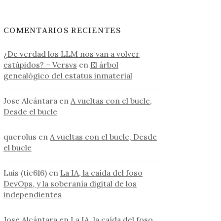
COMENTARIOS RECIENTES
¿De verdad los LLM nos van a volver
estúpidos? – Versvs
en
El árbol
genealógico del estatus inmaterial
Jose Alcántara
en
A vueltas con el bucle,
Desde el bucle
querolus
en
A vueltas con el bucle, Desde
el bucle
Luis (tic616)
en
La IA, la caída del foso
DevOps, y la soberanía digital de los
independientes
Jose Alcántara
en
La IA, la caída del foso