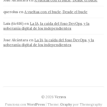
Jose Alcántara
en
A vueltas con el bucle, Desde el bucle
querolus
en
A vueltas con el bucle, Desde el bucle
Luis (tic616)
en
La IA, la caída del foso DevOps, y la
soberanía digital de los independientes
Jose Alcántara
en
La IA, la caída del foso DevOps, y la
soberanía digital de los independientes
© 2026
Versvs
|
Funciona con
WordPress
Theme:
Graphy
por Themegraphy