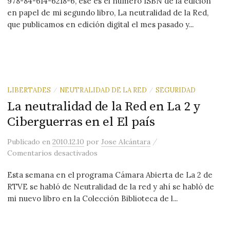
978-84-614-6218-6, ése es el número ISBN de la edición
en papel de mi segundo libro, La neutralidad de la Red,
que publicamos en edición digital el mes pasado y...
LIBERTADES
NEUTRALIDAD DE LA RED
SEGURIDAD
/
/
La neutralidad de la Red en La 2 y
Ciberguerras en el El país
/
Publicado
en
2010.12.10
por
Jose Alcántara
en La neutralidad de la Red en La 2 y C
Comentarios desactivados
Esta semana en el programa Cámara Abierta de La 2 de
RTVE se habló de Neutralidad de la red y ahí se habló de
mi nuevo libro en la Colección Biblioteca de l...