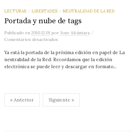
LECTURAS
LIBERTADES
NEUTRALIDAD DE LA RED
/
/
Portada y nube de tags
/
Publicado
en
2010.12.01
por
Jose Alcántara
en Portada y nube de tags
Comentarios desactivados
Ya está la portada de la próxima edición en papel de La
neutralidad de la Red: Recordamos que la edición
electrónica se puede leer y descargar en formato...
Paginación
« Anterior
Siguiente »
de
entradas