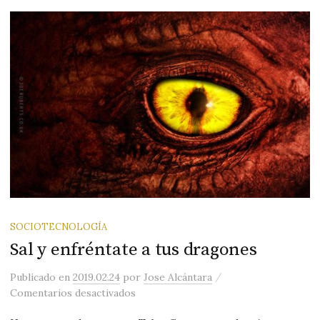
SOCIOTECNOLOGÍA
Sal y enfréntate a tus dragones
/
Publicado
en
2019.02.24
por
Jose Alcántara
en Sal y enfréntate a tus dragones
Comentarios desactivados