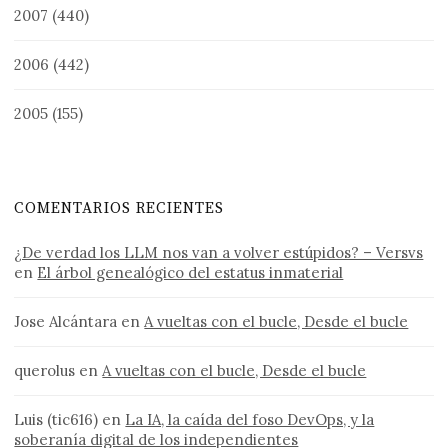
2007
(440)
2006
(442)
2005
(155)
COMENTARIOS RECIENTES
¿De verdad los LLM nos van a volver estúpidos? – Versvs
en
El árbol genealógico del estatus inmaterial
Jose Alcántara
en
A vueltas con el bucle, Desde el bucle
querolus
en
A vueltas con el bucle, Desde el bucle
Luis (tic616)
en
La IA, la caída del foso DevOps, y la
soberanía digital de los independientes