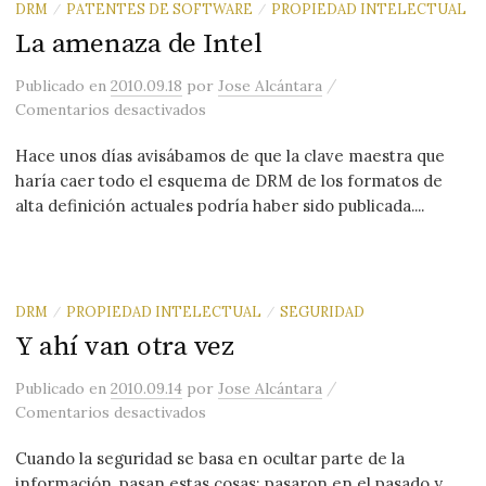
DRM
PATENTES DE SOFTWARE
PROPIEDAD INTELECTUAL
/
/
La amenaza de Intel
/
Publicado
en
2010.09.18
por
Jose Alcántara
en La amenaza de Intel
Comentarios desactivados
Hace unos días avisábamos de que la clave maestra que
haría caer todo el esquema de DRM de los formatos de
alta definición actuales podría haber sido publicada....
DRM
PROPIEDAD INTELECTUAL
SEGURIDAD
/
/
Y ahí van otra vez
/
Publicado
en
2010.09.14
por
Jose Alcántara
en Y ahí van otra vez
Comentarios desactivados
Cuando la seguridad se basa en ocultar parte de la
información, pasan estas cosas; pasaron en el pasado y