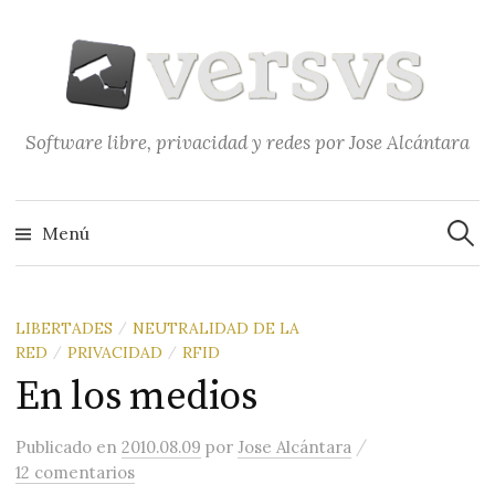
Saltar
al
contenido
Software libre, privacidad y redes por Jose Alcántara
Buscar
Menú
LIBERTADES
NEUTRALIDAD DE LA
/
RED
PRIVACIDAD
RFID
/
/
En los medios
/
Publicado
en
2010.08.09
por
Jose Alcántara
12 comentarios