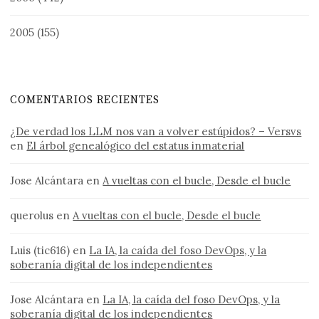
2005
(155)
COMENTARIOS RECIENTES
¿De verdad los LLM nos van a volver estúpidos? – Versvs
en
El árbol genealógico del estatus inmaterial
Jose Alcántara
en
A vueltas con el bucle, Desde el bucle
querolus
en
A vueltas con el bucle, Desde el bucle
Luis (tic616)
en
La IA, la caída del foso DevOps, y la
soberanía digital de los independientes
Jose Alcántara
en
La IA, la caída del foso DevOps, y la
soberanía digital de los independientes