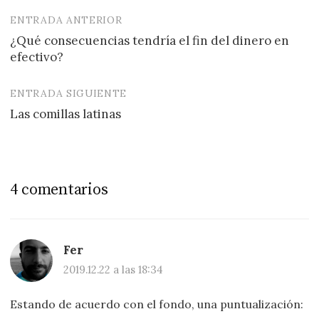
ENTRADA ANTERIOR
Navegación
¿Qué consecuencias tendría el fin del dinero en
de
efectivo?
entradas
ENTRADA SIGUIENTE
Las comillas latinas
4 comentarios
Fer
2019.12.22 a las 18:34
Estando de acuerdo con el fondo, una puntualización: