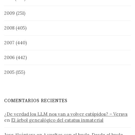
2009
(251)
2008
(405)
2007
(440)
2006
(442)
2005
(155)
COMENTARIOS RECIENTES
¿De verdad los LLM nos van a volver estúpidos? – Versvs
en
El árbol genealógico del estatus inmaterial
Jose Alcántara
en
A vueltas con el bucle, Desde el bucle