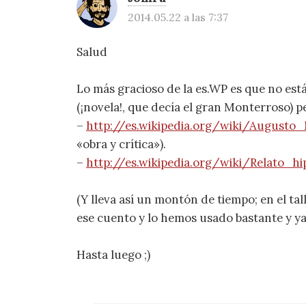
2014.05.22 a las 7:37
Salud
Lo más gracioso de la es.WP es que no está
(¡novela!, que decía el gran Monterroso) p
–
http://es.wikipedia.org/wiki/Augusto
«obra y crítica»).
–
http://es.wikipedia.org/wiki/Relato_hi
(Y lleva así un montón de tiempo; en el t
ese cuento y lo hemos usado bastante y ya,
Hasta luego ;)