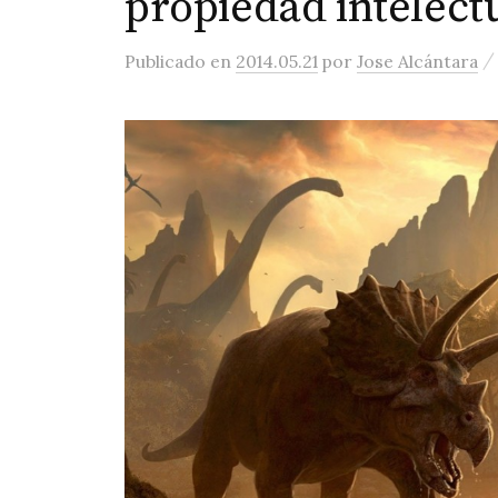
propiedad intelect
Publicado
en
2014.05.21
por
Jose Alcántara