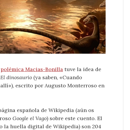
a
polémica Macias-Bonilla
tuve la idea de
e
El dinosaurio
(ya saben, «Cuando
 allí»), escrito por Augusto Monterroso en
 página española de Wikipedia (aún os
eroso
Google el Vago
) sobre este cuento. El
 la huella digital de Wikipedia) son 204