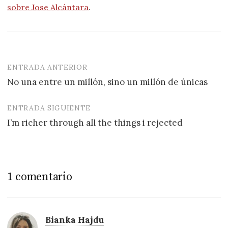
sobre Jose Alcántara
.
ENTRADA ANTERIOR
Navegación
No una entre un millón, sino un millón de únicas
de
entradas
ENTRADA SIGUIENTE
I’m richer through all the things i rejected
1 comentario
Bianka Hajdu