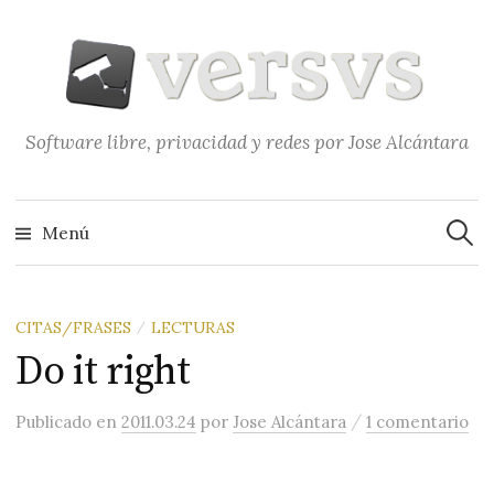
Saltar
al
contenido
Software libre, privacidad y redes por Jose Alcántara
Buscar
Menú
CITAS/FRASES
LECTURAS
/
Do it right
/
Publicado
en
2011.03.24
por
Jose Alcántara
1 comentario