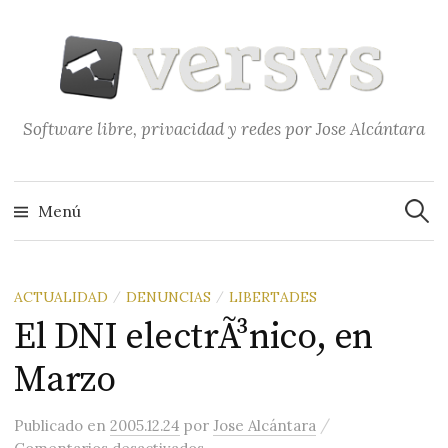
Saltar
al
contenido
Software libre, privacidad y redes por Jose Alcántara
Buscar
Menú
ACTUALIDAD
DENUNCIAS
LIBERTADES
/
/
El DNI electrÃ³nico, en
Marzo
/
Publicado
en
2005.12.24
por
Jose Alcántara
en El DNI electrÃ³nico, en Marzo