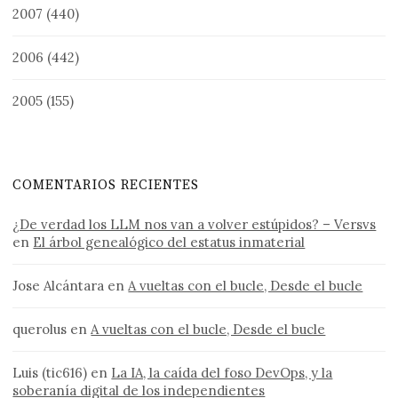
2007
(440)
2006
(442)
2005
(155)
COMENTARIOS RECIENTES
¿De verdad los LLM nos van a volver estúpidos? – Versvs
en
El árbol genealógico del estatus inmaterial
Jose Alcántara
en
A vueltas con el bucle, Desde el bucle
querolus
en
A vueltas con el bucle, Desde el bucle
Luis (tic616)
en
La IA, la caída del foso DevOps, y la
soberanía digital de los independientes