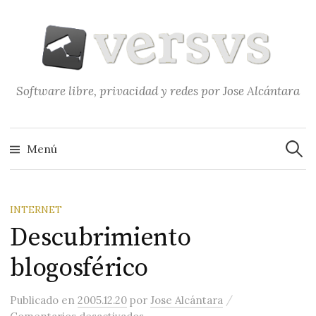
Saltar
al
contenido
Software libre, privacidad y redes por Jose Alcántara
Buscar
Menú
INTERNET
Descubrimiento
blogosférico
/
Publicado
en
2005.12.20
por
Jose Alcántara
en Descubrimiento blogosférico