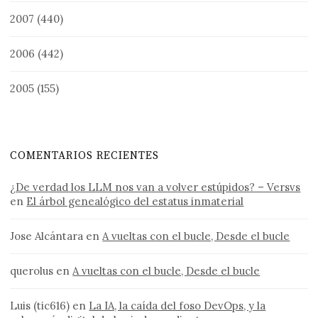
2007
(440)
2006
(442)
2005
(155)
COMENTARIOS RECIENTES
¿De verdad los LLM nos van a volver estúpidos? – Versvs
en
El árbol genealógico del estatus inmaterial
Jose Alcántara
en
A vueltas con el bucle, Desde el bucle
querolus
en
A vueltas con el bucle, Desde el bucle
Luis (tic616)
en
La IA, la caída del foso DevOps, y la