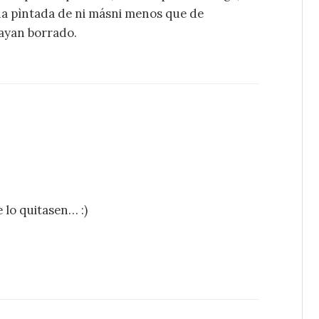
na pìntada de ni másni menos que de
hayan borrado.
 lo quitasen… :)