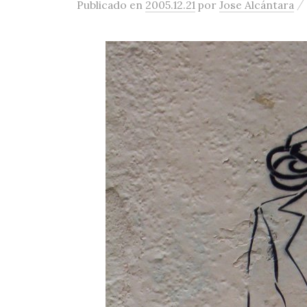
/
Publicado
en
2005.12.21
por
Jose Alcántara