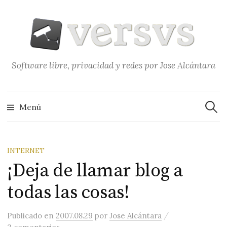
Saltar
al
contenido
Software libre, privacidad y redes por Jose Alcántara
Buscar
Menú
INTERNET
¡Deja de llamar blog a
todas las cosas!
/
Publicado
en
2007.08.29
por
Jose Alcántara