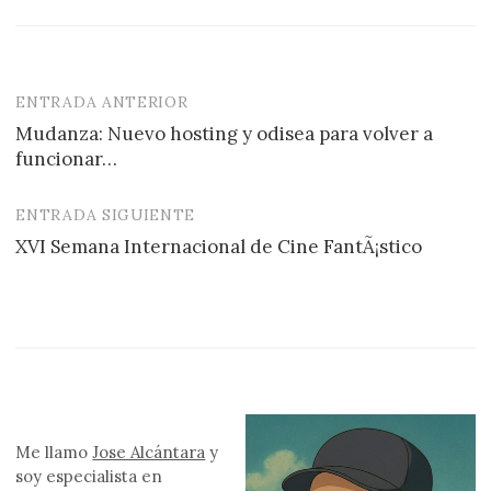
ENTRADA ANTERIOR
Navegación
Mudanza: Nuevo hosting y odisea para volver a
de
funcionar…
entradas
ENTRADA SIGUIENTE
XVI Semana Internacional de Cine FantÃ¡stico
Me llamo
Jose Alcántara
y
soy especialista en