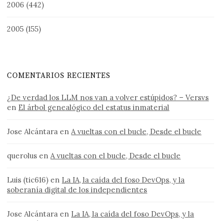
2006
(442)
2005
(155)
COMENTARIOS RECIENTES
¿De verdad los LLM nos van a volver estúpidos? – Versvs
en
El árbol genealógico del estatus inmaterial
Jose Alcántara
en
A vueltas con el bucle, Desde el bucle
querolus
en
A vueltas con el bucle, Desde el bucle
Luis (tic616)
en
La IA, la caída del foso DevOps, y la
soberanía digital de los independientes
Jose Alcántara
en
La IA, la caída del foso DevOps, y la