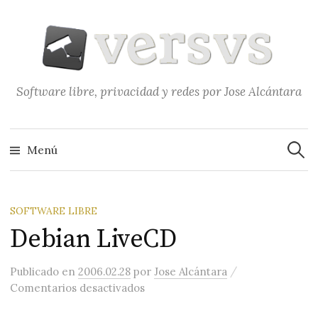
Saltar
al
contenido
Software libre, privacidad y redes por Jose Alcántara
Buscar
Menú
SOFTWARE LIBRE
Debian LiveCD
/
Publicado
en
2006.02.28
por
Jose Alcántara
en Debian LiveCD
Comentarios desactivados