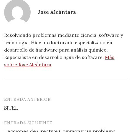
Jose Alcántara
Resolviendo problemas mediante ciencia, software y
tecnología. Hice un doctorado especializado en
desarrollo de hardware para análisis químico.
Especialista en desarrollo
agile
de software.
Más
sobre Jose Alcántara
.
ENTRADA ANTERIOR
Navegación
SITEL
de
entradas
ENTRADA SIGUIENTE
Lecciones de Creative Commons: un problema