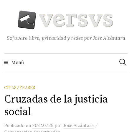
Saltar
al
contenido
Software libre, privacidad y redes por Jose Alcántara
Buscar
Menú
CITAS/FRASES
Cruzadas de la justicia
social
/
Publicado
en
2022.07.29
por
Jose Alcántara
en Cruzadas de la justicia social