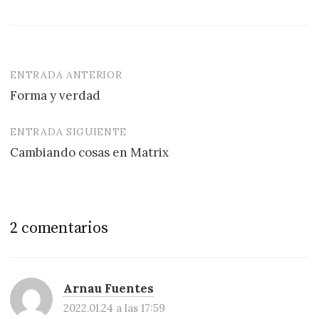
ENTRADA ANTERIOR
Navegación
Forma y verdad
de
entradas
ENTRADA SIGUIENTE
Cambiando cosas en Matrix
2 comentarios
Arnau Fuentes
2022.01.24 a las 17:59