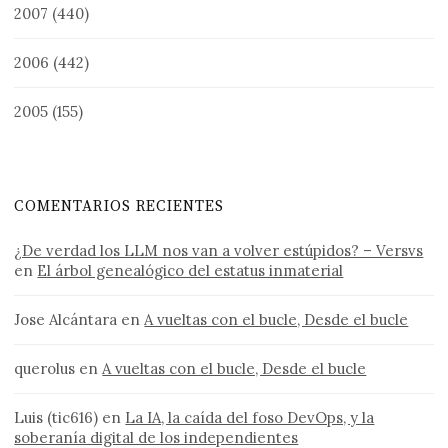
2007
(440)
2006
(442)
2005
(155)
COMENTARIOS RECIENTES
¿De verdad los LLM nos van a volver estúpidos? – Versvs
en
El árbol genealógico del estatus inmaterial
Jose Alcántara
en
A vueltas con el bucle, Desde el bucle
querolus
en
A vueltas con el bucle, Desde el bucle
Luis (tic616)
en
La IA, la caída del foso DevOps, y la
soberanía digital de los independientes