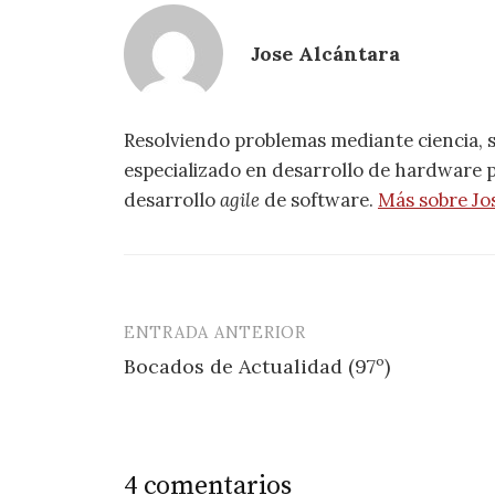
Jose Alcántara
Resolviendo problemas mediante ciencia, 
especializado en desarrollo de hardware pa
desarrollo
agile
de software.
Más sobre Jo
ENTRADA ANTERIOR
Navegación
Bocados de Actualidad (97º)
de
entradas
4 comentarios