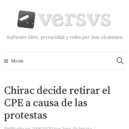
Saltar
al
contenido
Software libre, privacidad y redes por Jose Alcántara
Buscar
Menú
Chirac decide retirar el
CPE a causa de las
protestas
/
Publicado
en
2006.04.10
por
Jose Alcántara