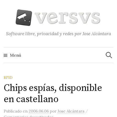
Saltar
al
contenido
Software libre, privacidad y redes por Jose Alcántara
Buscar
Menú
RFID
Chips espías, disponible
en castellano
/
Publicado
en
2006.06.06
por
Jose Alcántara
en Chips espías, disponible en cas