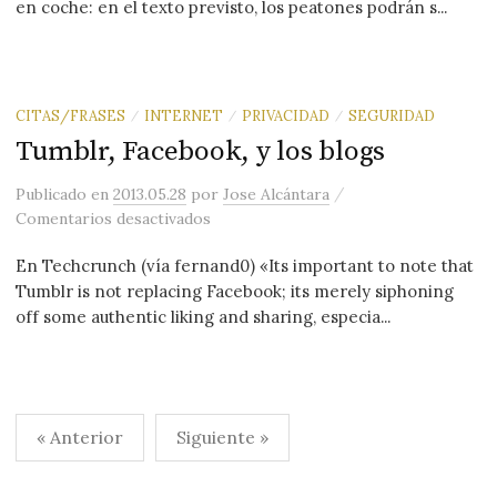
en coche: en el texto previsto, los peatones podrán s...
CITAS/FRASES
INTERNET
PRIVACIDAD
SEGURIDAD
/
/
/
Tumblr, Facebook, y los blogs
/
Publicado
en
2013.05.28
por
Jose Alcántara
en Tumblr, Facebook, y los blogs
Comentarios desactivados
En Techcrunch (vía fernand0) «Its important to note that
Tumblr is not replacing Facebook; its merely siphoning
off some authentic liking and sharing, especia...
Paginación
« Anterior
Siguiente »
de