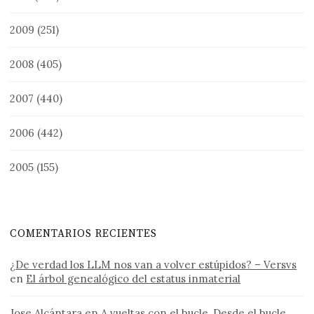
2009
(251)
2008
(405)
2007
(440)
2006
(442)
2005
(155)
COMENTARIOS RECIENTES
¿De verdad los LLM nos van a volver estúpidos? – Versvs
en
El árbol genealógico del estatus inmaterial
Jose Alcántara
en
A vueltas con el bucle, Desde el bucle