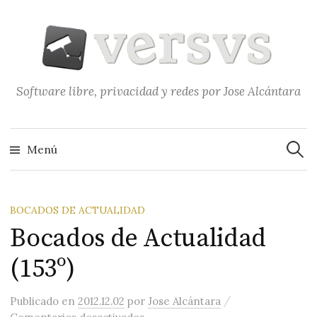
Saltar
al
contenido
Software libre, privacidad y redes por Jose Alcántara
Buscar
Menú
BOCADOS DE ACTUALIDAD
Bocados de Actualidad
(153º)
/
Publicado
en
2012.12.02
por
Jose Alcántara
en Bocados de Actualidad (153º)