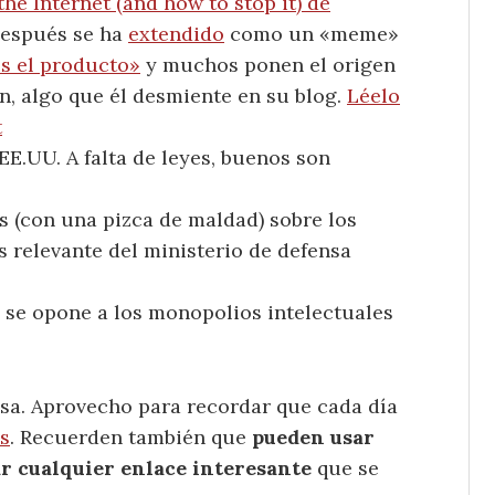
the Internet (and how to stop it) de
después se ha
extendido
como un «meme»
es el producto»
y muchos ponen el origen
n, algo que él desmiente en su blog.
Léelo
t
E.UU. A falta de leyes, buenos son
s (con una pizca de maldad) sobre los
s relevante del ministerio de defensa
 se opone a los monopolios intelectuales
sa. Aprovecho para recordar que cada día
s
. Recuerden también que
pueden usar
ar cualquier enlace interesante
que se