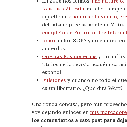
En 2008 nos leímos
The Future of 
Jonathan Zittrain
, mucho tiempo 
aquello de
«no eres el usuario, er
del mismo precisamente en Zittrai
completo en Future of the Interne
Jomra
sobre SOPA y su camino en E
acuerdos.
Guerras Posmodernas
y un análisi
títulos de la revista académica má
español.
Pulsiones
y cuando no todo el que
es un libertario. ¿Qué dirá Wert?
Una ronda concisa, pero aún provecho
voy dejando enlaces en
mis marcadore
los comentarios a este post para dej