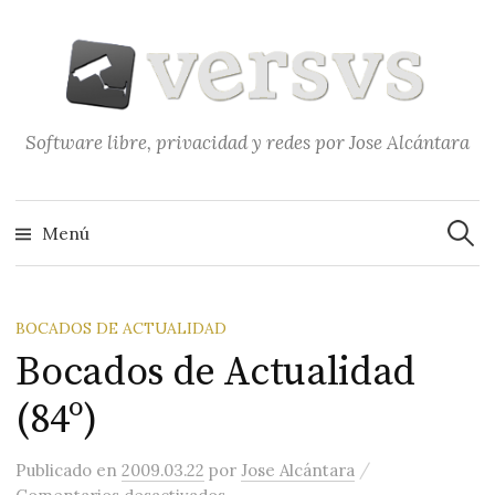
Saltar
al
contenido
Software libre, privacidad y redes por Jose Alcántara
Buscar
Menú
BOCADOS DE ACTUALIDAD
Bocados de Actualidad
(84º)
/
Publicado
en
2009.03.22
por
Jose Alcántara
en Bocados de Actualidad (84º)