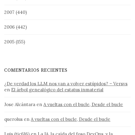
2007
(440)
2006
(442)
2005
(155)
COMENTARIOS RECIENTES
¿De verdad los LLM nos van a volver estúpidos? – Versvs
en
El árbol genealógico del estatus inmaterial
Jose Alcántara
en
A vueltas con el bucle, Desde el bucle
querolus
en
A vueltas con el bucle, Desde el bucle
Luis (tic616)
en
La IA, la caída del foso DevOps, y la