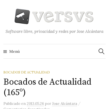
Saltar
al
contenido
Software libre, privacidad y redes por Jose Alcántara
Buscar
Menú
BOCADOS DE ACTUALIDAD
Bocados de Actualidad
(165º)
/
Publicado
en
2013.05.26
por
Jose Alcántara
en Bocados de Actualidad (165º)