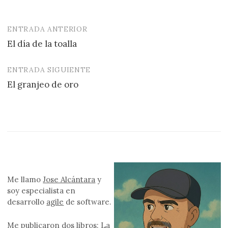
ENTRADA ANTERIOR
Navegación
El día de la toalla
de
entradas
ENTRADA SIGUIENTE
El granjeo de oro
Me llamo
Jose Alcántara
y
soy especialista en
desarrollo
agile
de software.
Me publicaron
dos libros
: La