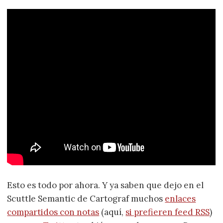
Esto es todo por ahora. Y ya saben que dejo en el
Scuttle Semantic de Cartograf muchos
enlaces
compartidos con notas
(aquí,
si prefieren feed RSS
)