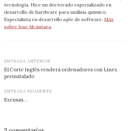
tecnología. Hice un doctorado especializado en
desarrollo de hardware para análisis químico.
Especialista en desarrollo
agile
de software.
Más
sobre Jose Alcántara
.
ENTRADA ANTERIOR
Navegación
El Corte Inglés venderá ordenadores con Linex
de
preinstalado
entradas
ENTRADA SIGUIENTE
Excusas…
2 comentarios