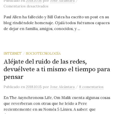
/
Publicado
en
2018.10.16
por
Jose Alcántara
en Paul Allen y Bill Gates
Comentarios desactivados
Paul Allen ha fallecido y Bill Gates ha escrito un post en su
blog rindiéndole homenaje. Ojalá todos fuéramos capaces
de dejar en familia, amigos, conocidos, y ...
INTERNET
SOCIOTECNOLOGÍA
/
Aléjate del ruido de las redes,
devuélvete a ti mismo el tiempo para
pensar
/
Publicado
en
2018.10.15
por
Jose Alcántara
8 comentarios
En The Asynchronous Life, Om Malik cuenta algunas cosas
que reverberan con otras que he leído a Pere
recientemente en su Només 5 Línies. A saber: que