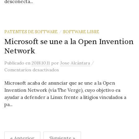
desconecta...
PATENTES DE SOFTWARE
SOFTWARE LIBRE
/
Microsoft se une a la Open Invention
Network
/
Publicado
en
2018.10.11
por
Jose Alcántara
en Microsoft se une a la Open Invent
Comentarios desactivados
Microsoft acaba de anunciar que se une a la Open
Invention Network (vía The Verge), cuyo objetivo es
ayudar a defender a Linux frente a litigios vinculados a
pa...
Paginación
« Anterior
Siguiente »