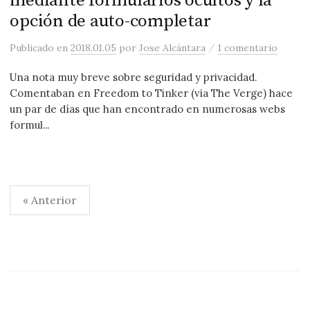
mediante formularios ocultos y la
opción de auto-completar
/
Publicado
en
2018.01.05
por
Jose Alcántara
1 comentario
Una nota muy breve sobre seguridad y privacidad.
Comentaban en Freedom to Tinker (via The Verge) hace
un par de días que han encontrado en numerosas webs
formul...
Paginación
« Anterior
de
entradas