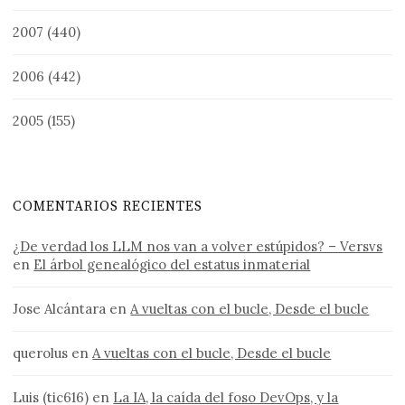
2007
(440)
2006
(442)
2005
(155)
COMENTARIOS RECIENTES
¿De verdad los LLM nos van a volver estúpidos? – Versvs
en
El árbol genealógico del estatus inmaterial
Jose Alcántara
en
A vueltas con el bucle, Desde el bucle
querolus
en
A vueltas con el bucle, Desde el bucle
Luis (tic616)
en
La IA, la caída del foso DevOps, y la