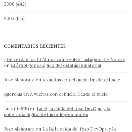
2006
(442)
2005
(155)
COMENTARIOS RECIENTES
¿De verdad los LLM nos van a volver estúpidos? – Versvs
en
El árbol genealógico del estatus inmaterial
Jose Alcántara
en
A vueltas con el bucle, Desde el bucle
querolus
en
A vueltas con el bucle, Desde el bucle
Luis (tic616)
en
La IA, la caída del foso DevOps, y la
soberanía digital de los independientes
Jose Alcántara
en
La IA, la caída del foso DevOps, y la