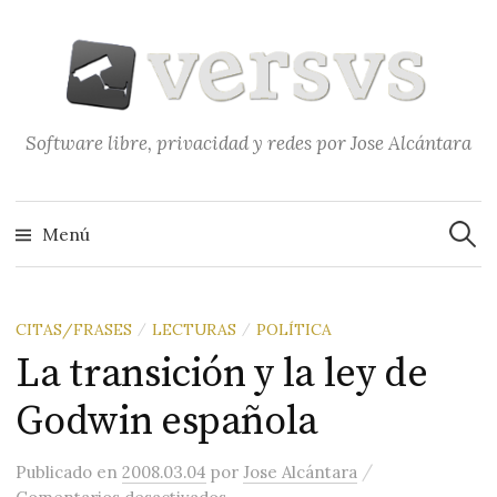
Saltar
al
contenido
Software libre, privacidad y redes por Jose Alcántara
Buscar
Menú
CITAS/FRASES
LECTURAS
POLÍTICA
/
/
La transición y la ley de
Godwin española
/
Publicado
en
2008.03.04
por
Jose Alcántara
en La transición y la ley de Godw