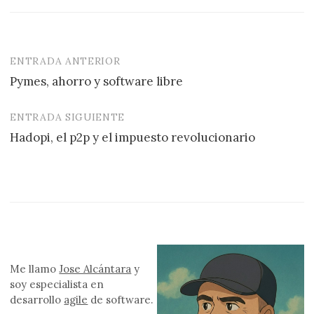
ENTRADA ANTERIOR
Navegación
Pymes, ahorro y software libre
de
entradas
ENTRADA SIGUIENTE
Hadopi, el p2p y el impuesto revolucionario
Me llamo
Jose Alcántara
y
soy especialista en
desarrollo
agile
de software.