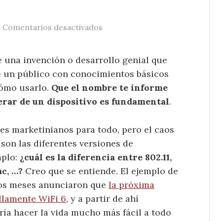
/
en En tecnología, la nomenclat
Comentarios desactivados
e una invención o desarrollo genial que
e un público con conocimientos básicos
cómo usarlo.
Que el nombre te informe
erar de un dispositivo es fundamental
.
s marketinianos para todo, pero el caos
on las diferentes versiones de
mplo:
¿cuál es la diferencia entre 802.11,
ac, …?
Creo que se entiende. El ejemplo de
nos meses anunciaron que
la próxima
illamente WiFi 6
, y a partir de ahí
ría hacer la vida mucho más fácil a todo