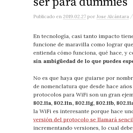
ser para dummies
Publicado
en
2019.02.27
por
Jose Alcántara
En tecnología, casi tanto impacto tien
funcione de maravilla como lograr qu
entienda cómo funciona, qué hace, y 
sin ambigüedad de lo que puedes esp
No es que haya que guiarse por nombre
de nomenclatura que desde hace años s
protocolos para WiFi son un gran eje
802.11a, 802.11n, 802.11g, 802.11b, 802.11
la WiFi es interesante porque hace u
versión del protocolo se llamará senc
incrementando versiones, lo cual debe