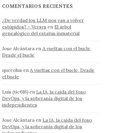
COMENTARIOS RECIENTES
¿De verdad los LLM nos van a volver
estúpidos? – Versvs
en
El árbol
genealógico del estatus inmaterial
Jose Alcántara
en
A vueltas con el bucle,
Desde el bucle
querolus
en
A vueltas con el bucle, Desde
el bucle
Luis (tic616)
en
La IA, la caída del foso
DevOps, y la soberanía digital de los
independientes
Jose Alcántara
en
La IA, la caída del foso
DevOps, y la soberanía digital de los