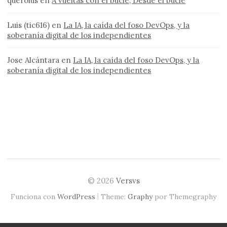
querolus
en
A vueltas con el bucle, Desde el bucle
Luis (tic616)
en
La IA, la caída del foso DevOps, y la
soberanía digital de los independientes
Jose Alcántara
en
La IA, la caída del foso DevOps, y la
soberanía digital de los independientes
© 2026
Versvs
|
Funciona con
WordPress
Theme:
Graphy
por Themegraphy