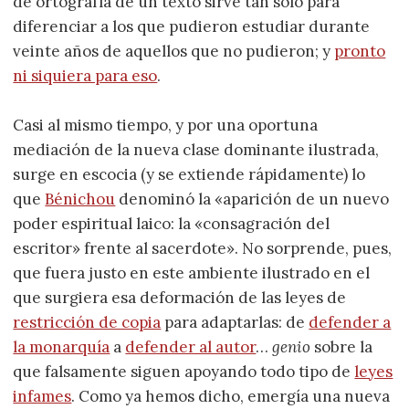
de ortografía de un texto sirve tan sólo para
diferenciar a los que pudieron estudiar durante
veinte años de aquellos que no pudieron; y
pronto
ni siquiera para eso
.
Casi al mismo tiempo, y por una oportuna
mediación de la nueva clase dominante ilustrada,
surge en escocia (y se extiende rápidamente) lo
que
Bénichou
denominó la «aparición de un nuevo
poder espiritual laico: la «consagración del
escritor» frente al sacerdote». No sorprende, pues,
que fuera justo en este ambiente ilustrado en el
que surgiera esa deformación de las leyes de
restricción de copia
para adaptarlas: de
defender a
la monarquía
a
defender al autor
…
genio
sobre la
que falsamente siguen apoyando todo tipo de
leyes
infames
. Como ya hemos dicho, emergía una nueva