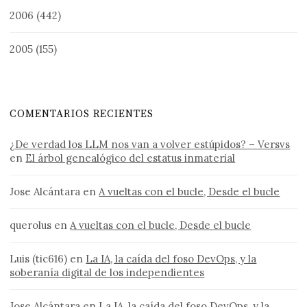
2006
(442)
2005
(155)
COMENTARIOS RECIENTES
¿De verdad los LLM nos van a volver estúpidos? – Versvs
en
El árbol genealógico del estatus inmaterial
Jose Alcántara
en
A vueltas con el bucle, Desde el bucle
querolus
en
A vueltas con el bucle, Desde el bucle
Luis (tic616)
en
La IA, la caída del foso DevOps, y la
soberanía digital de los independientes
Jose Alcántara
en
La IA, la caída del foso DevOps, y la