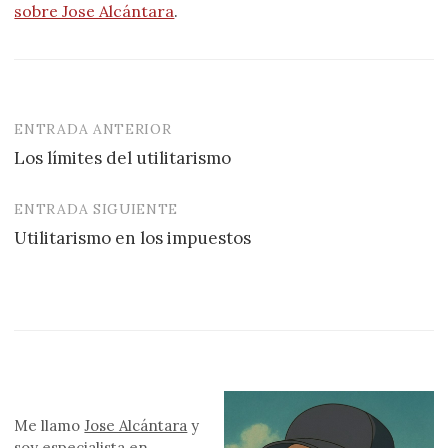
sobre Jose Alcántara
.
ENTRADA ANTERIOR
Navegación
Los límites del utilitarismo
de
entradas
ENTRADA SIGUIENTE
Utilitarismo en los impuestos
Me llamo
Jose Alcántara
y
soy especialista en