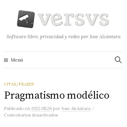
Saltar
al
contenido
Software libre, privacidad y redes por Jose Alcántara
Buscar
Menú
CITAS/FRASES
Pragmatismo modélico
/
Publicado
en
2022.08.26
por
Jose Alcántara
en Pragmatismo modélico
Comentarios desactivados